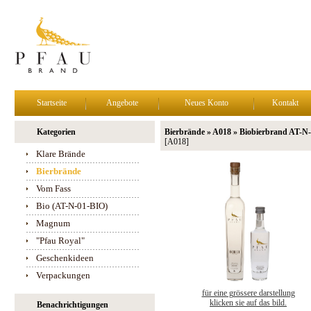
Startseite
Angebote
Neues Konto
Kontakt
Kategorien
Bierbrände » A018 » Biobierbrand AT-N
[A018]
Klare Brände
Bierbrände
Vom Fass
Bio (AT-N-01-BIO)
Magnum
"Pfau Royal"
Geschenkideen
Verpackungen
für eine grössere darstellung
klicken sie auf das bild.
Benachrichtigungen