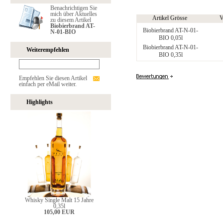
Benachrichtigen Sie
mich über Aktuelles
Artikel Grösse
V
zu diesem Artikel
Biobierbrand AT-
Biobierbrand AT-N-01-
N-01-BIO
BIO 0,05l
Biobierbrand AT-N-01-
Weiterempfehlen
BIO 0,35l
Empfehlen Sie diesen Artikel
einfach per eMail weiter.
Highlights
Whisky Single Malt 15 Jahre
0,35l
105,00 EUR