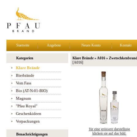
Startseite
Angebote
Neues Konto
Kontakt
Kategorien
Klare Brände » A016 » Zwetschkenbran
[A016]
Klare Brände
Bierbrände
Vom Fass
Bio (AT-N-01-BIO)
Magnum
"Pfau Royal"
Geschenkideen
Verpackungen
für eine grössere darstellung
klicken sie auf das bild.
Benachrichtigungen