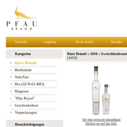
Startseite
Angebote
Neues Konto
Kontakt
Kategorien
Klare Brände » A016 » Zwetschkenbran
[A016]
Klare Brände
Bierbrände
Vom Fass
Bio (AT-N-01-BIO)
Magnum
"Pfau Royal"
Geschenkideen
Verpackungen
für eine grössere darstellung
klicken sie auf das bild.
Benachrichtigungen