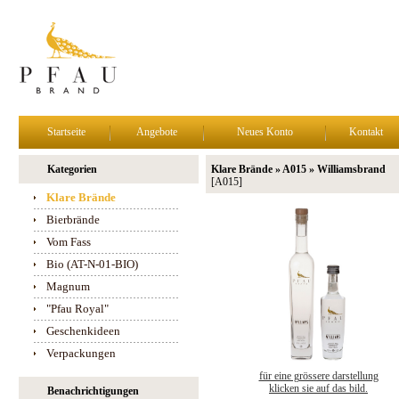
Startseite
Angebote
Neues Konto
Kontakt
Kategorien
Klare Brände » A015 » Williamsbrand
[A015]
Klare Brände
Bierbrände
Vom Fass
Bio (AT-N-01-BIO)
Magnum
"Pfau Royal"
Geschenkideen
Verpackungen
für eine grössere darstellung
klicken sie auf das bild.
Benachrichtigungen