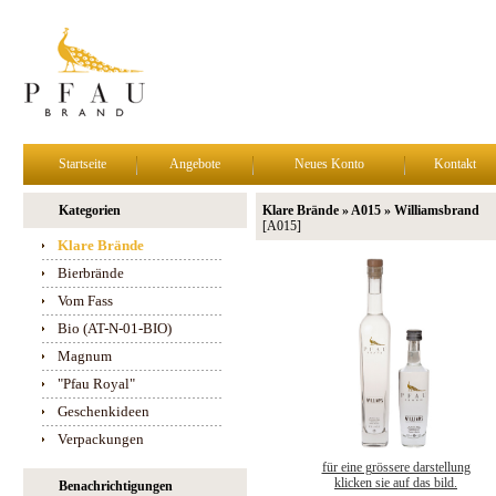
Startseite
Angebote
Neues Konto
Kontakt
Kategorien
Klare Brände » A015 » Williamsbrand
[A015]
Klare Brände
Bierbrände
Vom Fass
Bio (AT-N-01-BIO)
Magnum
"Pfau Royal"
Geschenkideen
Verpackungen
für eine grössere darstellung
klicken sie auf das bild.
Benachrichtigungen