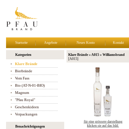
Startseite
Angebote
Neues Konto
Kontakt
Kategorien
Klare Brände » A015 » Williamsbrand
[A015]
Klare Brände
Bierbrände
Vom Fass
Bio (AT-N-01-BIO)
Magnum
"Pfau Royal"
Geschenkideen
Verpackungen
für eine grössere darstellung
klicken sie auf das bild.
Benachrichtigungen