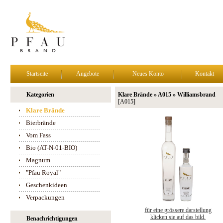
Startseite
Angebote
Neues Konto
Kontakt
Kategorien
Klare Brände » A015 » Williamsbrand
[A015]
Klare Brände
Bierbrände
Vom Fass
Bio (AT-N-01-BIO)
Magnum
"Pfau Royal"
Geschenkideen
Verpackungen
für eine grössere darstellung
klicken sie auf das bild.
Benachrichtigungen