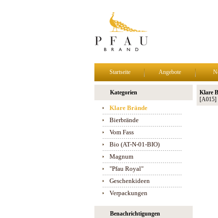
Startseite
Angebote
N
Kategorien
Klare 
[A015]
Klare Brände
Bierbrände
Vom Fass
Bio (AT-N-01-BIO)
Magnum
"Pfau Royal"
Geschenkideen
Verpackungen
Benachrichtigungen