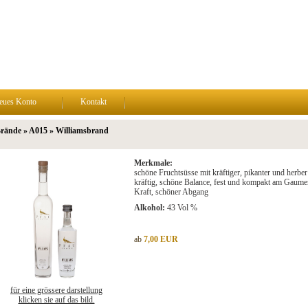
eues Konto
Kontakt
Brände » A015 » Williamsbrand
Merkmale:
schöne Fruchtsüsse mit kräftiger, pikanter und herber
kräftig, schöne Balance, fest und kompakt am Gaumen, 
Kraft, schöner Abgang
Alkohol:
43 Vol %
ab
7,00 EUR
für eine grössere darstellung
klicken sie auf das bild.