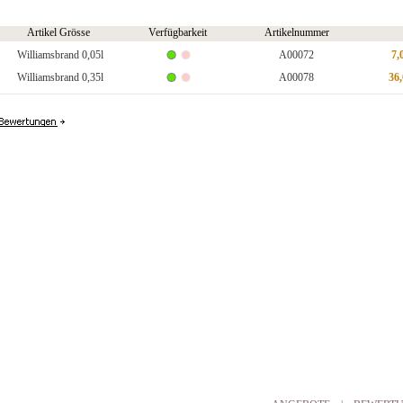
Artikel Grösse
Verfügbarkeit
Artikelnummer
Williamsbrand 0,05l
A00072
7,
Williamsbrand 0,35l
A00078
36