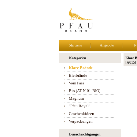
Startseite
Angebote
N
Kategorien
Klare 
[A015]
Klare Brände
Bierbrände
Vom Fass
Bio (AT-N-01-BIO)
Magnum
"Pfau Royal"
Geschenkideen
Verpackungen
Benachrichtigungen