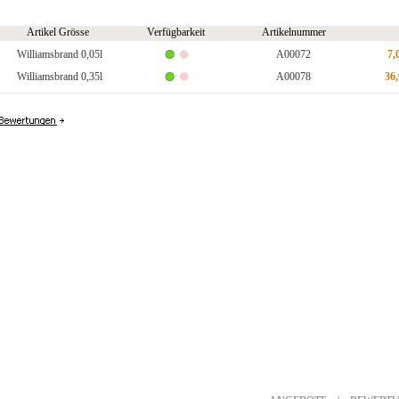
Artikel Grösse
Verfügbarkeit
Artikelnummer
Williamsbrand 0,05l
A00072
7,
Williamsbrand 0,35l
A00078
36