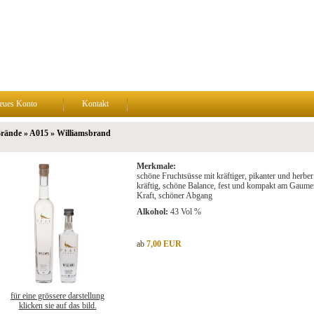
eues Konto
Kontakt
Brände » A015 » Williamsbrand
Merkmale:
schöne Fruchtsüsse mit kräftiger, pikanter und herber
kräftig, schöne Balance, fest und kompakt am Gaumen, 
Kraft, schöner Abgang
Alkohol:
43 Vol %
ab
7,00 EUR
für eine grössere darstellung
klicken sie auf das bild.