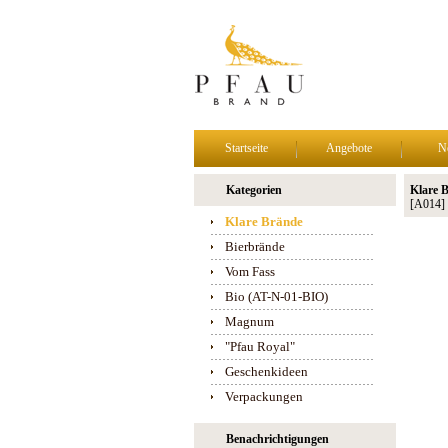
Startseite
Angebote
N
Kategorien
Klare 
[A014]
Klare Brände
Bierbrände
Vom Fass
Bio (AT-N-01-BIO)
Magnum
"Pfau Royal"
Geschenkideen
Verpackungen
Benachrichtigungen