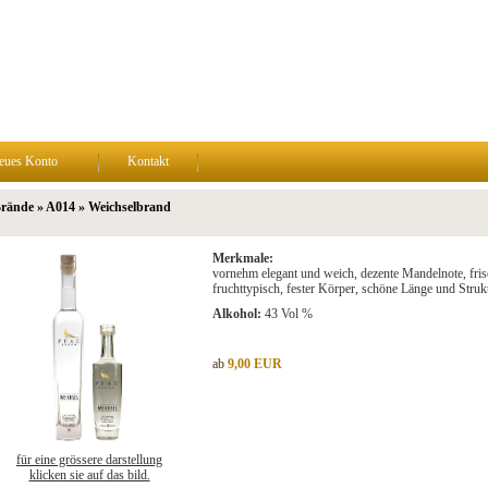
eues Konto
Kontakt
Brände » A014 » Weichselbrand
Merkmale:
vornehm elegant und weich, dezente Mandelnote, frisch
fruchttypisch, fester Körper, schöne Länge und Struktu
Alkohol:
43 Vol %
ab
9,00 EUR
für eine grössere darstellung
klicken sie auf das bild.