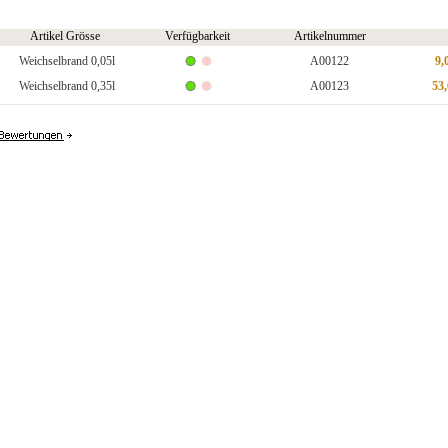
Artikel Grösse
Verfügbarkeit
Artikelnummer
Weichselbrand 0,05l
A00122
9,
Weichselbrand 0,35l
A00123
53