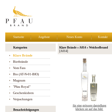
Startseite
Angebote
Neues Konto
Kontakt
Kategorien
Klare Brände » A014 » Weichselbrand
[A014]
Klare Brände
Bierbrände
Vom Fass
Bio (AT-N-01-BIO)
Magnum
"Pfau Royal"
Geschenkideen
Verpackungen
für eine grössere darstellung
klicken sie auf das bild.
Benachrichtigungen