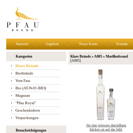
Startseite
Angebote
Neues Konto
Kontakt
Kategorien
Klare Brände » A005 » Marillenbrand
[A005]
Klare Brände
Bierbrände
Vom Fass
Bio (AT-N-01-BIO)
Magnum
"Pfau Royal"
Geschenkideen
Verpackungen
für eine grössere darstellung
klicken sie auf das bild.
Benachrichtigungen