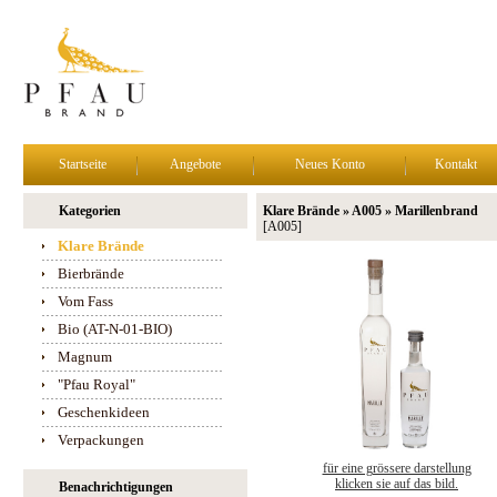
Startseite
Angebote
Neues Konto
Kontakt
Kategorien
Klare Brände » A005 » Marillenbrand
[A005]
Klare Brände
Bierbrände
Vom Fass
Bio (AT-N-01-BIO)
Magnum
"Pfau Royal"
Geschenkideen
Verpackungen
für eine grössere darstellung
klicken sie auf das bild.
Benachrichtigungen