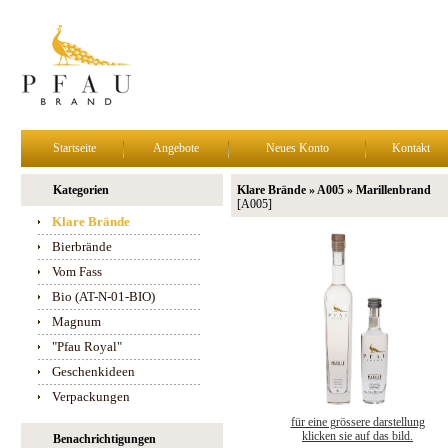
Startseite
Angebote
Neues Konto
Kontakt
Kategorien
Klare Brände » A005 » Marillenbrand
[A005]
Klare Brände
Bierbrände
Vom Fass
Bio (AT-N-01-BIO)
Magnum
"Pfau Royal"
Geschenkideen
Verpackungen
für eine grössere darstellung
klicken sie auf das bild.
Benachrichtigungen