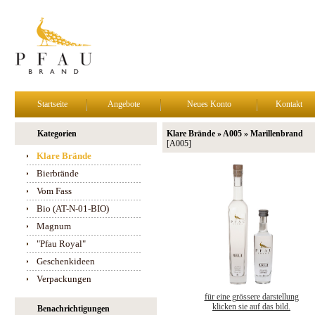
Startseite
Angebote
Neues Konto
Kontakt
Kategorien
Klare Brände » A005 » Marillenbrand
[A005]
Klare Brände
Bierbrände
Vom Fass
Bio (AT-N-01-BIO)
Magnum
"Pfau Royal"
Geschenkideen
Verpackungen
für eine grössere darstellung
klicken sie auf das bild.
Benachrichtigungen