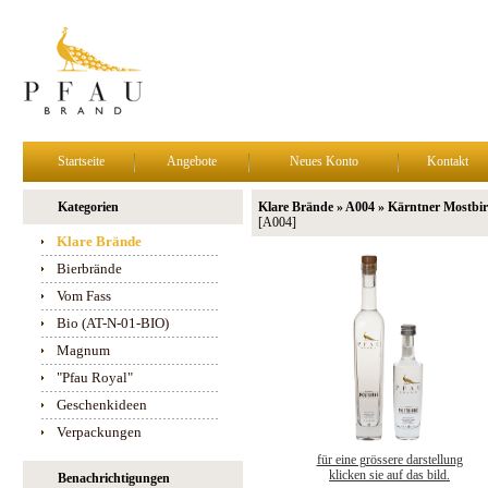
Startseite
Angebote
Neues Konto
Kontakt
Kategorien
Klare Brände » A004 » Kärntner Mostbi
[A004]
Klare Brände
Bierbrände
Vom Fass
Bio (AT-N-01-BIO)
Magnum
"Pfau Royal"
Geschenkideen
Verpackungen
für eine grössere darstellung
klicken sie auf das bild.
Benachrichtigungen