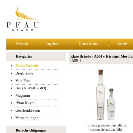
Startseite
Angebote
Neues Konto
Kontakt
Kategorien
Klare Brände » A004 » Kärntner Mostbi
[A004]
Klare Brände
Bierbrände
Vom Fass
Bio (AT-N-01-BIO)
Magnum
"Pfau Royal"
Geschenkideen
Verpackungen
für eine grössere darstellung
klicken sie auf das bild.
Benachrichtigungen