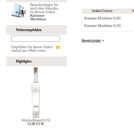
Benachrichtigen Sie
mich über Aktuelles
Artikel Grösse
V
zu diesem Artikel
Kärntner
Kärntner Mostbirne 0,05l
Mostbirne
Kärntner Mostbirne 0,35l
Weiterempfehlen
Empfehlen Sie diesen Artikel
einfach per eMail weiter.
Highlights
Weichselbrand 0,35l
53,00 EUR