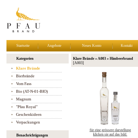
Startseite
Angebote
Neues Konto
Kontakt
Kategorien
Klare Brände » A003 » Himbeerbrand
[A003]
Klare Brände
Bierbrände
Vom Fass
Bio (AT-N-01-BIO)
Magnum
"Pfau Royal"
Geschenkideen
Verpackungen
für eine grössere darstellung
klicken sie auf das bild.
Benachrichtigungen