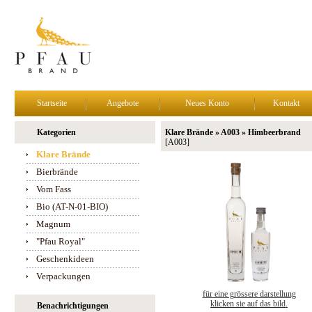
Startseite
Angebote
Neues Konto
Kontakt
Kategorien
Klare Brände » A003 » Himbeerbrand
[A003]
Klare Brände
Bierbrände
Vom Fass
Bio (AT-N-01-BIO)
Magnum
"Pfau Royal"
Geschenkideen
Verpackungen
für eine grössere darstellung
klicken sie auf das bild.
Benachrichtigungen