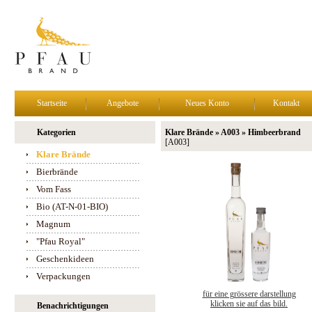
Startseite
Angebote
Neues Konto
Kontakt
Kategorien
Klare Brände » A003 » Himbeerbrand
[A003]
Klare Brände
Bierbrände
Vom Fass
Bio (AT-N-01-BIO)
Magnum
"Pfau Royal"
Geschenkideen
Verpackungen
für eine grössere darstellung
klicken sie auf das bild.
Benachrichtigungen