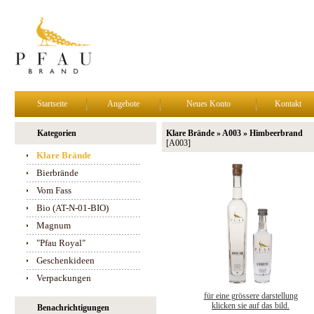
Startseite
Angebote
Neues Konto
Kontakt
Kategorien
Klare Brände » A003 » Himbeerbrand
[A003]
Klare Brände
Bierbrände
Vom Fass
Bio (AT-N-01-BIO)
Magnum
"Pfau Royal"
Geschenkideen
Verpackungen
für eine grössere darstellung
klicken sie auf das bild.
Benachrichtigungen