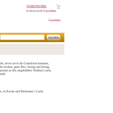
WARENKORB:
in ihrem korb
0 produkte
Anmelden
eln, bevor sie in die Gratinform kommen,
hr trocken, guter Biss, kornig und kernig,
ensatz zu den eisgekühlten Wodkas) warm
tial
ee, zu Kaviar und Bachmann´s Lachs