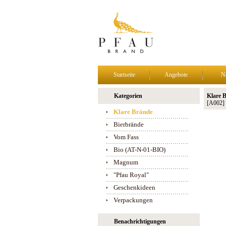
Startseite
Angebote
N
Kategorien
Klare 
[A002]
Klare Brände
Bierbrände
Vom Fass
Bio (AT-N-01-BIO)
Magnum
"Pfau Royal"
Geschenkideen
Verpackungen
Benachrichtigungen