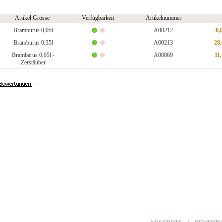
Artikel Grösse
Verfügbarkeit
Artikelnummer
Bramburus 0,05l
A00212
6,
Bramburus 0,35l
A00213
28
Brambarus 0,05l -
A00869
11
Zerstäuber