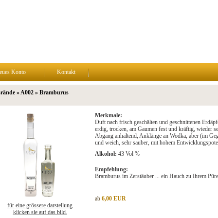
eues Konto
Kontakt
Brände » A002 » Bramburus
Merkmale:
Duft nach frisch geschälten und geschnittenen Erdäpf
erdig, trocken, am Gaumen fest und kräftig, wieder se
Abgang anhaltend, Anklänge an Wodka, aber (im Geg
und weich, sehr sauber, mit hohem Entwicklungspoten
Alkohol:
43 Vol %
Empfehlung:
Bramburus im Zerstäuber ... ein Hauch zu Ihrem Pür
ab
6,00 EUR
für eine grössere darstellung
klicken sie auf das bild.