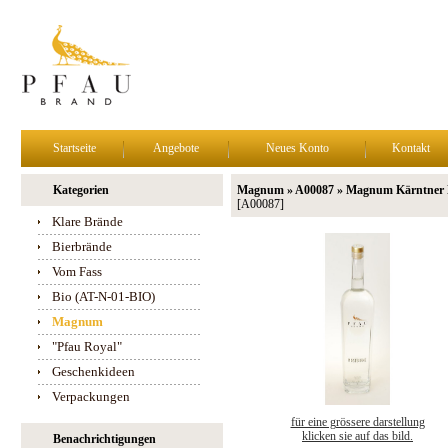
Startseite
Angebote
Neues Konto
Kontakt
Kategorien
Magnum » A00087 » Magnum Kärntner Mo
[A00087]
Klare Brände
Bierbrände
Vom Fass
Bio (AT-N-01-BIO)
Magnum
"Pfau Royal"
Geschenkideen
Verpackungen
für eine grössere darstellung
klicken sie auf das bild.
Benachrichtigungen