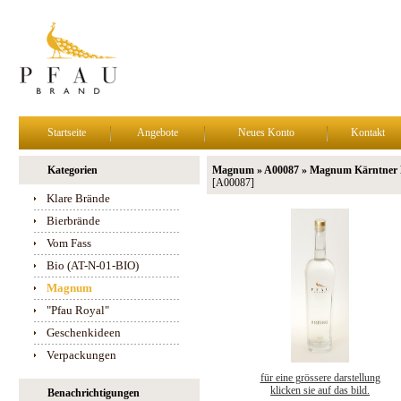
Startseite
Angebote
Neues Konto
Kontakt
Kategorien
Magnum » A00087 » Magnum Kärntner Mo
[A00087]
Klare Brände
Bierbrände
Vom Fass
Bio (AT-N-01-BIO)
Magnum
"Pfau Royal"
Geschenkideen
Verpackungen
für eine grössere darstellung
klicken sie auf das bild.
Benachrichtigungen