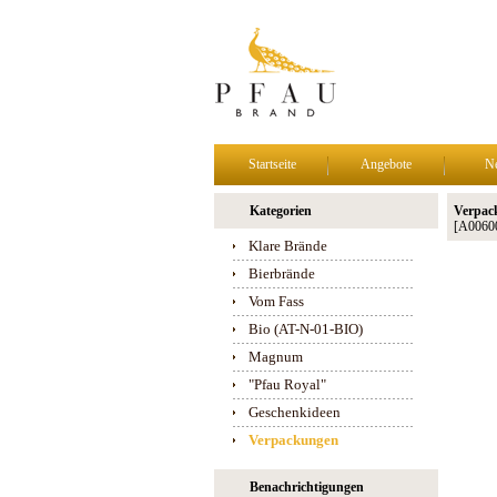
Startseite
Angebote
N
Kategorien
Verpac
[A0060
Klare Brände
Bierbrände
Vom Fass
Bio (AT-N-01-BIO)
Magnum
"Pfau Royal"
Geschenkideen
Verpackungen
Benachrichtigungen