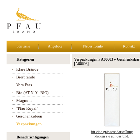
Startseite
Angebote
Neues Konto
Kontakt
Kategorien
Verpackungen » A00603 » Geschenkskart
[A00603]
Klare Brände
Bierbrände
Vom Fass
Bio (AT-N-01-BIO)
Magnum
"Pfau Royal"
Geschenkideen
Verpackungen
für eine grössere darstellung
klicken sie auf das bild.
Benachrichtigungen