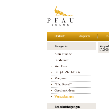
Startseite
Angebote
N
Kategorien
Verpac
[A0060
Klare Brände
Bierbrände
Vom Fass
Bio (AT-N-01-BIO)
Magnum
"Pfau Royal"
Geschenkideen
Verpackungen
Benachrichtigungen