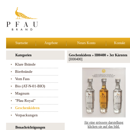
Startseite
Angebote
Neues Konto
Kontakt
Kategorien
Geschenkideen » H00400 » 3er Kärnten
[H00400]
Klare Brände
Bierbrände
Vom Fass
Bio (AT-N-01-BIO)
Magnum
"Pfau Royal"
Geschenkideen
Verpackungen
für eine grössere darstellung
klicken sie auf das bild.
Benachrichtigungen