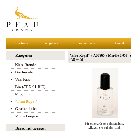
Startseite
Angebote
Neues Konto
Kontakt
Kategorien
"Pfau Royal" » A00865 » Marille 0,05l - 
[A00865]
Klare Brände
Bierbrände
Vom Fass
Bio (AT-N-01-BIO)
Magnum
"Pfau Royal"
Geschenkideen
Verpackungen
für eine grössere darstellung
klicken sie auf das bild.
Benachrichtigungen