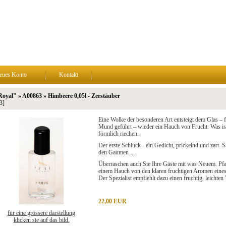
eues Konto
Kontakt
oyal" » A00863 » Himbeere 0,05l - Zerstäuber
3]
Eine Wolke der besonderen Art entsteigt dem Glas – 
Mund geführt – wieder ein Hauch von Frucht. Was ist
förmlich riechen.
Der erste Schluck - ein Gedicht, prickelnd und zart. S
den Gaumen ...
Überraschen auch Sie Ihre Gäste mit was Neuem. Pfa
einem Hauch von den klaren fruchtigen Aromen eines
Der Spezialist empfiehlt dazu einen fruchtig, leichten 
22,00 EUR
für eine grössere darstellung
klicken sie auf das bild.