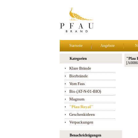
Startseite
Angebote
N
Kategorien
"Pfau R
[A0086
Klare Brände
Bierbrände
Vom Fass
Bio (AT-N-01-BIO)
Magnum
"Pfau Royal"
Geschenkideen
Verpackungen
Benachrichtigungen