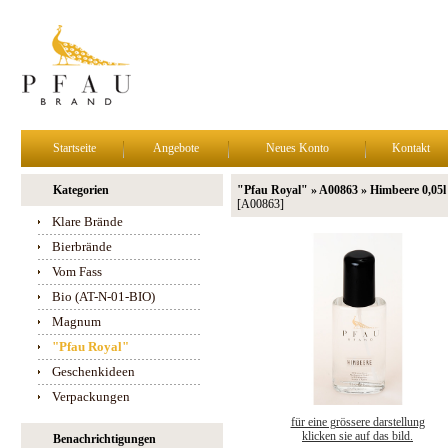
Startseite
Angebote
Neues Konto
Kontakt
Kategorien
"Pfau Royal" » A00863 » Himbeere 0,05l
[A00863]
Klare Brände
Bierbrände
Vom Fass
Bio (AT-N-01-BIO)
Magnum
"Pfau Royal"
Geschenkideen
Verpackungen
für eine grössere darstellung
klicken sie auf das bild.
Benachrichtigungen