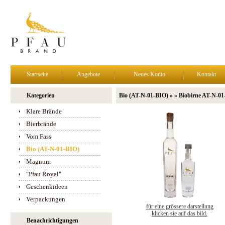
Startseite
Angebote
Neues Konto
Kontakt
Kategorien
Bio (AT-N-01-BIO) » » Biobirne AT-N-0
Klare Brände
Bierbrände
Vom Fass
Bio (AT-N-01-BIO)
Magnum
"Pfau Royal"
Geschenkideen
Verpackungen
für eine grössere darstellung
klicken sie auf das bild.
Benachrichtigungen