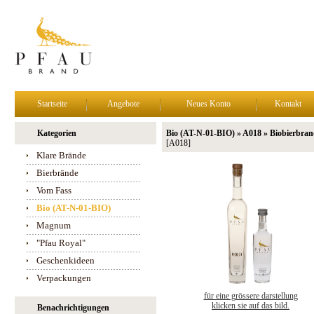
Startseite
Angebote
Neues Konto
Kontakt
Kategorien
Bio (AT-N-01-BIO) » A018 » Biobierbra
[A018]
Klare Brände
Bierbrände
Vom Fass
Bio (AT-N-01-BIO)
Magnum
"Pfau Royal"
Geschenkideen
Verpackungen
für eine grössere darstellung
klicken sie auf das bild.
Benachrichtigungen