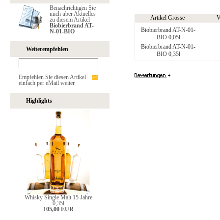
Benachrichtigen Sie
mich über Aktuelles
Artikel Grösse
V
zu diesem Artikel
Biobierbrand AT-
Biobierbrand AT-N-01-
N-01-BIO
BIO 0,05l
Biobierbrand AT-N-01-
Weiterempfehlen
BIO 0,35l
Empfehlen Sie diesen Artikel
einfach per eMail weiter.
Highlights
Whisky Single Malt 15 Jahre
0,35l
105,00 EUR