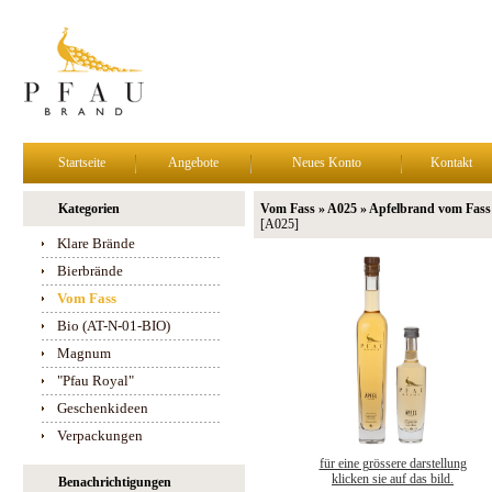
Startseite
Angebote
Neues Konto
Kontakt
Kategorien
Vom Fass » A025 » Apfelbrand vom Fass
[A025]
Klare Brände
Bierbrände
Vom Fass
Bio (AT-N-01-BIO)
Magnum
"Pfau Royal"
Geschenkideen
Verpackungen
für eine grössere darstellung
klicken sie auf das bild.
Benachrichtigungen