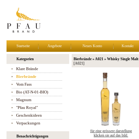
Startseite
Angebote
Neues Konto
Kontakt
Kategorien
Bierbrände » A021 » Whisky Single Malt
[A021]
Klare Brände
Bierbrände
Vom Fass
Bio (AT-N-01-BIO)
Magnum
"Pfau Royal"
Geschenkideen
Verpackungen
für eine grössere darstellung
klicken sie auf das bild.
Benachrichtigungen