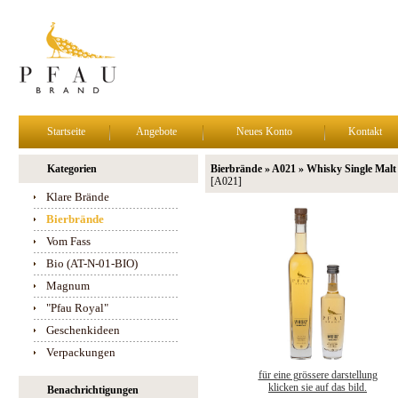
Startseite
Angebote
Neues Konto
Kontakt
Kategorien
Bierbrände » A021 » Whisky Single Malt
[A021]
Klare Brände
Bierbrände
Vom Fass
Bio (AT-N-01-BIO)
Magnum
"Pfau Royal"
Geschenkideen
Verpackungen
für eine grössere darstellung
klicken sie auf das bild.
Benachrichtigungen