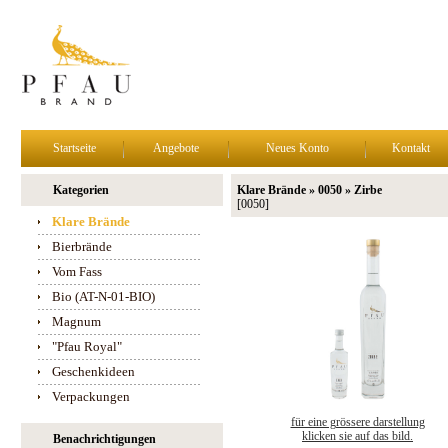
Startseite
Angebote
Neues Konto
Kontakt
Kategorien
Klare Brände » 0050 » Zirbe
[0050]
Klare Brände
Bierbrände
Vom Fass
Bio (AT-N-01-BIO)
Magnum
"Pfau Royal"
Geschenkideen
Verpackungen
für eine grössere darstellung
klicken sie auf das bild.
Benachrichtigungen