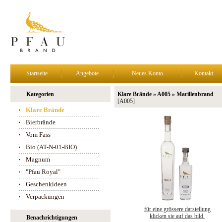
Startseite
Angebote
Neues Konto
Kontakt
Kategorien
Klare Brände » A005 » Marillenbrand
[A005]
Klare Brände
Bierbrände
Vom Fass
Bio (AT-N-01-BIO)
Magnum
"Pfau Royal"
Geschenkideen
Verpackungen
für eine grössere darstellung
klicken sie auf das bild.
Benachrichtigungen