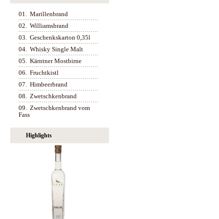
01.
Marillenbrand
02.
Williamsbrand
03.
Geschenkskarton 0,35l
04.
Whisky Single Malt
05.
Kärntner Mostbirne
06.
Fruchtkistl
07.
Himbeerbrand
08.
Zwetschkenbrand
09.
Zwetschkenbrand vom
Fass
Highlights