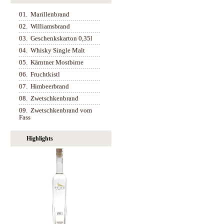
01.
Marillenbrand
02.
Williamsbrand
03.
Geschenkskarton 0,35l
04.
Whisky Single Malt
05.
Kärntner Mostbirne
06.
Fruchtkistl
07.
Himbeerbrand
08.
Zwetschkenbrand
09.
Zwetschkenbrand vom
Fass
Highlights