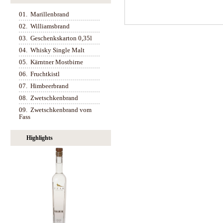
01.
Marillenbrand
02.
Williamsbrand
03.
Geschenkskarton 0,35l
04.
Whisky Single Malt
05.
Kärntner Mostbirne
06.
Fruchtkistl
07.
Himbeerbrand
08.
Zwetschkenbrand
09.
Zwetschkenbrand vom
Fass
Highlights