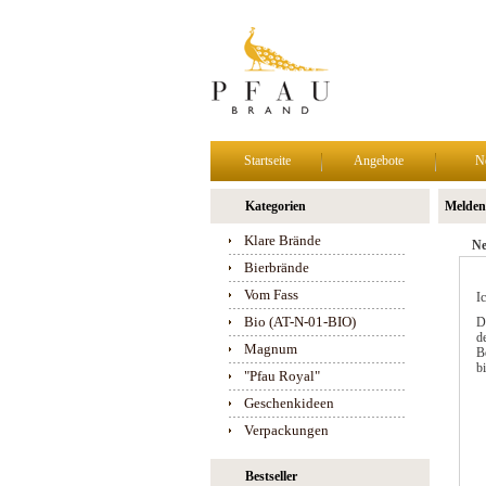
Startseite
Angebote
N
Kategorien
Melden 
Klare Brände
Ne
Bierbrände
Vom Fass
I
Bio (AT-N-01-BIO)
D
de
Magnum
B
b
"Pfau Royal"
Geschenkideen
Verpackungen
Bestseller