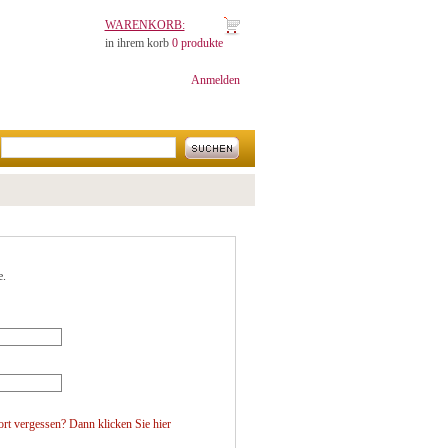
WARENKORB:
in ihrem korb
0 produkte
Anmelden
e.
ort vergessen? Dann klicken Sie
hier