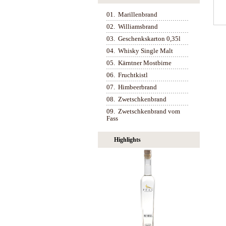
01.
Marillenbrand
02.
Williamsbrand
03.
Geschenkskarton 0,35l
04.
Whisky Single Malt
05.
Kärntner Mostbirne
06.
Fruchtkistl
07.
Himbeerbrand
08.
Zwetschkenbrand
09.
Zwetschkenbrand vom
Fass
Highlights