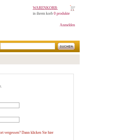
WARENKORB:
in ihrem korb
0 produkte
Anmelden
e.
ort vergessen? Dann klicken Sie
hier