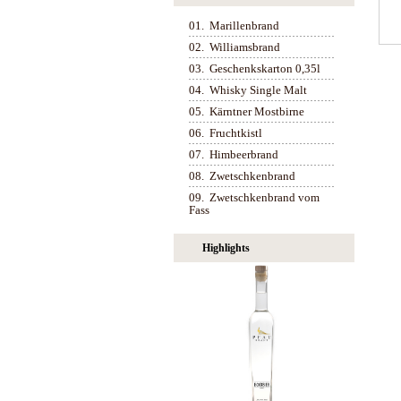
01.
Marillenbrand
02.
Williamsbrand
03.
Geschenkskarton 0,35l
04.
Whisky Single Malt
05.
Kärntner Mostbirne
06.
Fruchtkistl
07.
Himbeerbrand
08.
Zwetschkenbrand
09.
Zwetschkenbrand vom
Fass
Highlights