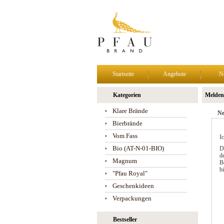
Startseite
Angebote
N
Kategorien
Melden 
Klare Brände
Ne
Bierbrände
Vom Fass
I
Bio (AT-N-01-BIO)
D
de
Magnum
B
b
"Pfau Royal"
Geschenkideen
Verpackungen
Bestseller