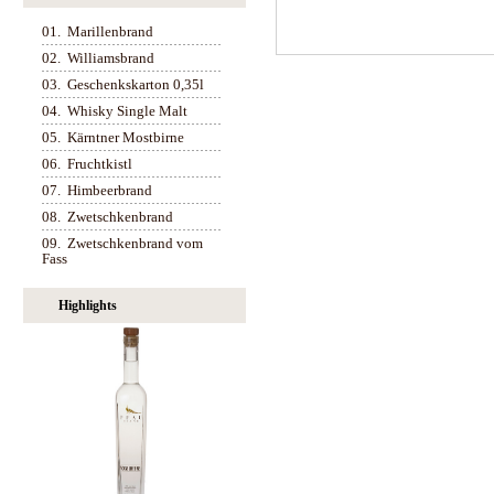
01.
Marillenbrand
02.
Williamsbrand
03.
Geschenkskarton 0,35l
04.
Whisky Single Malt
05.
Kärntner Mostbirne
06.
Fruchtkistl
07.
Himbeerbrand
08.
Zwetschkenbrand
09.
Zwetschkenbrand vom
Fass
Highlights