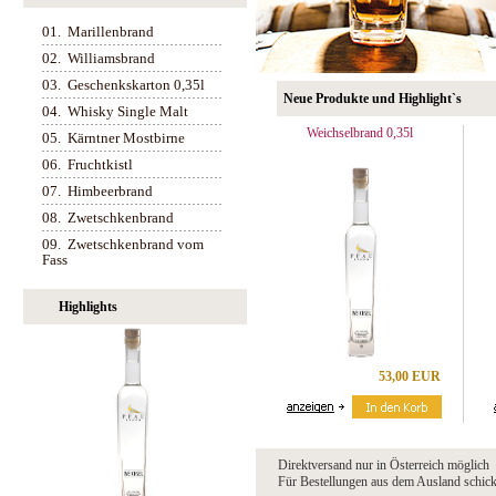
01.
Marillenbrand
02.
Williamsbrand
03.
Geschenkskarton 0,35l
Neue Produkte und Highlight`s
04.
Whisky Single Malt
Weichselbrand 0,35l
05.
Kärntner Mostbirne
06.
Fruchtkistl
07.
Himbeerbrand
08.
Zwetschkenbrand
09.
Zwetschkenbrand vom
Fass
Highlights
53,00 EUR
Direktversand nur in Österreich möglich
Für Bestellungen aus dem Ausland schicke