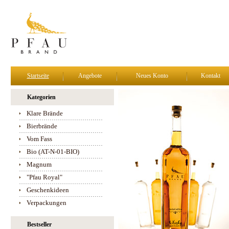
Startseite
Angebote
Neues Konto
Kontakt
Kategorien
Klare Brände
Bierbrände
Vom Fass
Bio (AT-N-01-BIO)
Magnum
"Pfau Royal"
Geschenkideen
Verpackungen
Bestseller