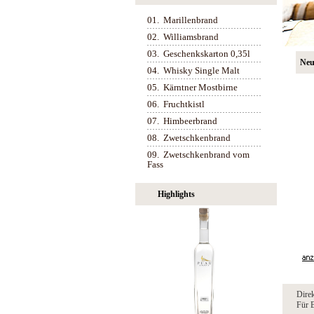
01.
Marillenbrand
02.
Williamsbrand
03.
Geschenkskarton 0,35l
Neu
04.
Whisky Single Malt
05.
Kärntner Mostbirne
06.
Fruchtkistl
07.
Himbeerbrand
08.
Zwetschkenbrand
09.
Zwetschkenbrand vom
Fass
Highlights
Direk
Für B