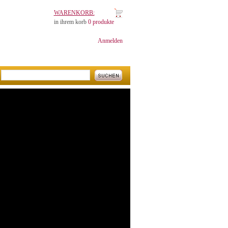
WARENKORB:
in ihrem korb
0 produkte
Anmelden