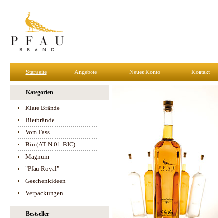
Startseite
Angebote
Neues Konto
Kontakt
Kategorien
Klare Brände
Bierbrände
Vom Fass
Bio (AT-N-01-BIO)
Magnum
"Pfau Royal"
Geschenkideen
Verpackungen
Bestseller