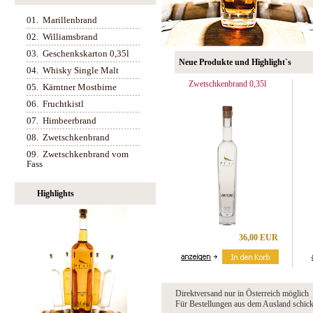
01.
Marillenbrand
02.
Williamsbrand
03.
Geschenkskarton 0,35l
Neue Produkte und Highlight`s
04.
Whisky Single Malt
Zwetschkenbrand 0,35l
05.
Kärntner Mostbirne
06.
Fruchtkistl
07.
Himbeerbrand
08.
Zwetschkenbrand
09.
Zwetschkenbrand vom
Fass
Highlights
36,00 EUR
Direktversand nur in Österreich möglich
Für Bestellungen aus dem Ausland schicke