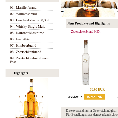
01.
Marillenbrand
02.
Williamsbrand
03.
Geschenkskarton 0,35l
Neue Produkte und Highlight`s
04.
Whisky Single Malt
Zwetschkenbrand 0,35l
05.
Kärntner Mostbirne
06.
Fruchtkistl
07.
Himbeerbrand
08.
Zwetschkenbrand
09.
Zwetschkenbrand vom
Fass
Highlights
36,00 EUR
Direktversand nur in Österreich möglich
Für Bestellungen aus dem Ausland schicke