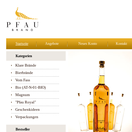
Startseite
Angebote
Neues Konto
Kontakt
Kategorien
Klare Brände
Bierbrände
Vom Fass
Bio (AT-N-01-BIO)
Magnum
"Pfau Royal"
Geschenkideen
Verpackungen
Bestseller