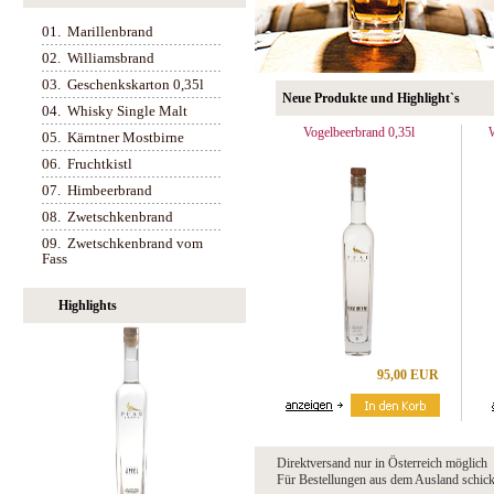
01.
Marillenbrand
02.
Williamsbrand
03.
Geschenkskarton 0,35l
Neue Produkte und Highlight`s
04.
Whisky Single Malt
Vogelbeerbrand 0,35l
05.
Kärntner Mostbirne
06.
Fruchtkistl
07.
Himbeerbrand
08.
Zwetschkenbrand
09.
Zwetschkenbrand vom
Fass
Highlights
95,00 EUR
Direktversand nur in Österreich möglich
Für Bestellungen aus dem Ausland schicke