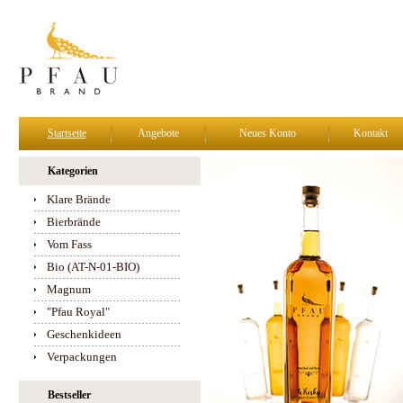
Startseite
Angebote
Neues Konto
Kontakt
Kategorien
Klare Brände
Bierbrände
Vom Fass
Bio (AT-N-01-BIO)
Magnum
"Pfau Royal"
Geschenkideen
Verpackungen
Bestseller