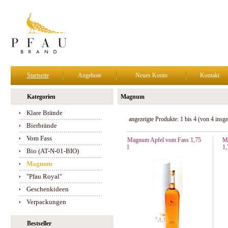
Startseite
Angebote
Neues Konto
Kontakt
Kategorien
Magnum
Klare Brände
angezeigte Produkte:
1
bis
4
(von
4
insge
Bierbrände
Vom Fass
Magnum Apfel vom Fass 1,75
M
l
1,
Bio (AT-N-01-BIO)
Magnum
"Pfau Royal"
Geschenkideen
Verpackungen
Bestseller