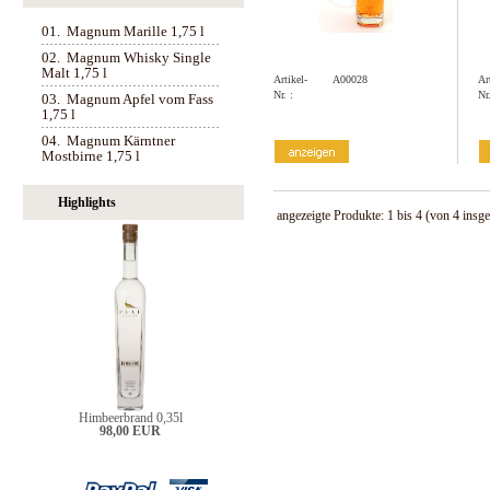
01.
Magnum Marille 1,75 l
02.
Magnum Whisky Single
Malt 1,75 l
Artikel-
A00028
Ar
Nr. :
Nr.
03.
Magnum Apfel vom Fass
1,75 l
04.
Magnum Kärntner
Mostbirne 1,75 l
Highlights
angezeigte Produkte:
1
bis
4
(von
4
insge
Himbeerbrand 0,35l
98,00 EUR